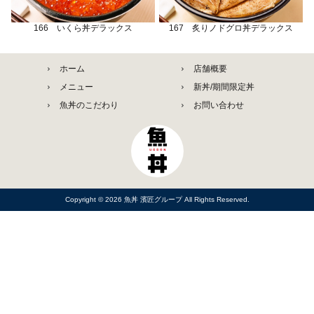
166 いくら丼デラックス
167 炙りノドグロ丼デラックス
ホーム
店舗概要
メニュー
新丼/期間限定丼
魚丼のこだわり
お問い合わせ
Copyright © 2026
魚丼 濱匠グループ
All Rights Reserved.