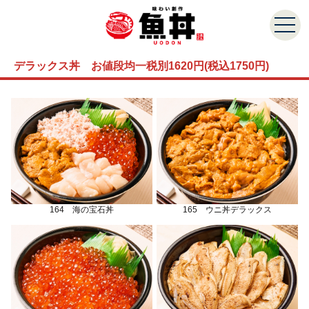
デラックス丼 お値段均一税別1620円(税込1750円)
164 海の宝石丼
165 ウニ丼デラックス